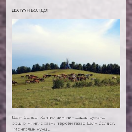
ДЭЛҮҮН БОЛДОГ
Дэлүүн болдог Хэнтий аймгийн Дадал суманд
орших Чингис хааны төрсөн газар Дэлүүн болдог.
“Монголын нууц ...