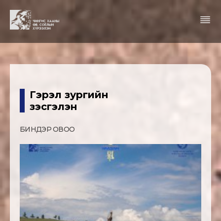
Гэрэл зургийн
үзэсгэлэн
БИНДЭР ОВОО