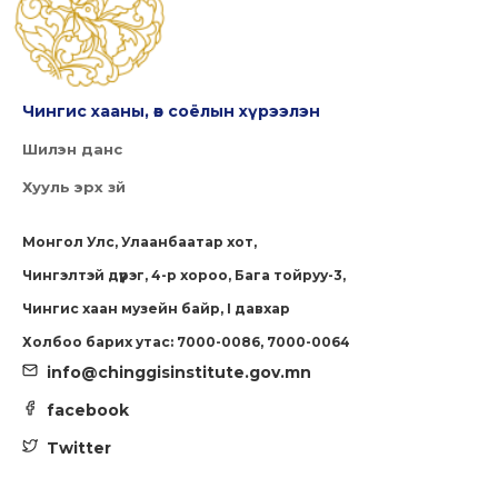
Чингис хааны, өв соёлын хүрээлэн
Шилэн данс
Хууль эрх зүй
Монгол Улс, Улаанбаатар хот,
Чингэлтэй дүүрэг, 4-р хороо, Бага тойруу-3,
Чингис хаан музейн байр, I давхар
Холбоо барих утас: 7000-0086, 7000-0064
info@chinggisinstitute.gov.mn
facebook
Twitter