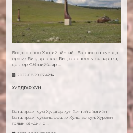
Биндэр овоо Хэнтий аймгийн Батширээт суманд
орших Биндэр овоо. Биндэр овооны талаар түүхч,
доктор С.Өлзийбаяр ...
2022-06-29 07:42:14
ХУЛДГАР ХУН
Батширээт сум Хулдгар хун Хэнтий аймгийн
Батширээт суманд орших Хулдгар хун. Хурхын
голын хөндий рүү ...