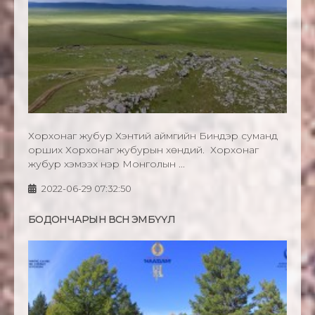
Хорхонаг жубур Хэнтий аймгийн Биндэр суманд
орших Хорхонаг жубурын хөндий. Хорхонаг
жубур хэмээх нэр Монголын ...
2022-06-29 07:32:50
БОДОНЧАРЫН ӨВСӨН ЭМБҮҮЛ