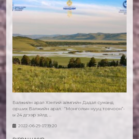
Балжийн арал Хэнтий аймгийн Дадал суманд
орших Балжийн арал. “Монголын нууц товчоон”-
ы 24 дүгээр зүйлд ...
2022-06-29 07:19:20