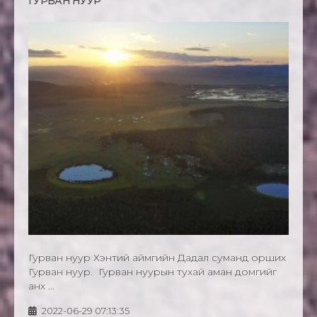
ГУРВАН НУУР
Гурван нуур Хэнтий аймгийн Дадал суманд орших
Гурван нуур. Гурван нуурын тухай аман домгийг
анх ...
2022-06-29 07:13:35