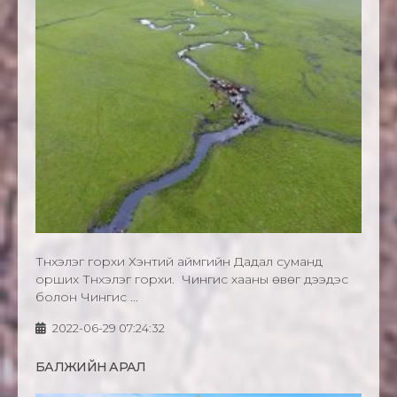
Түнхэлэг горхи Хэнтий аймгийн Дадал суманд
орших Түнхэлэг горхи. Чингис хааны өвөг дээдэс
болон Чингис ...
2022-06-29 07:24:32
БАЛЖИЙН АРАЛ