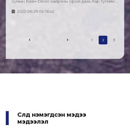
сумын Баян-Овоо хайрхны орой дахь Хар тугийн ...
2022-06-29 06:56:42
1
2
3
Сүүлд нэмэгдсэн мэдээ
мэдээлэл