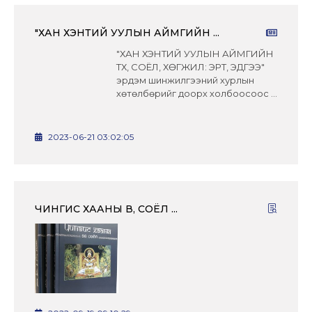
"ХАН ХЭНТИЙ УУЛЫН АЙМГИЙН ...
"ХАН ХЭНТИЙ УУЛЫН АЙМГИЙН
ТҮҮХ, СОЁЛ, ХӨГЖИЛ: ЭРТ, ЭДҮГЭЭ"
эрдэм шинжилгээний хурлын
хөтөлбөрийг доорх холбоосоос ...
2023-06-21 03:02:05
ЧИНГИС ХААНЫ ӨВ, СОЁЛ ...