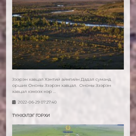
Зээрэн хавцал Хэнтий аймгийн Дадал суманд
орших Ононы Зээрэн хавцал. Ононы Зээрэн
хавцал хэмээх нэр ...
2022-06-29 07:27:40
ТҮНХЭЛЭГ ГОРХИ