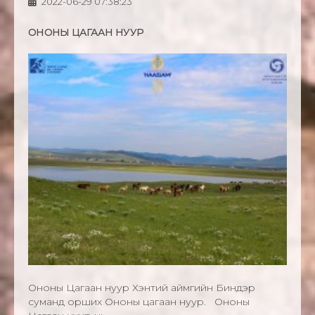
2022-06-29 07:38:23
ОНОНЫ ЦАГААН НУУР
Ононы Цагаан нуур Хэнтий аймгийн Биндэр
суманд орших Ононы цагаан нуур. Ононы