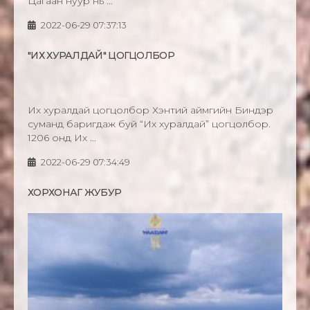
Цагаан нуур нь ...
2022-06-29 07:37:13
"ИХ ХУРАЛДАЙ" ЦОГЦОЛБОР
Их хуралдай цогцолбор Хэнтий аймгийн Биндэр
суманд баригдаж буй “Их хуралдай” цогцолбор.
1206 онд Их ...
2022-06-29 07:34:49
ХОРХОНАГ ЖУБУР