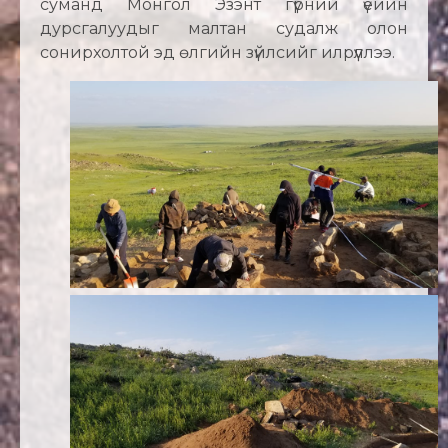
суманд Монгол Эзэнт гүрний үеийн
дурсгалуудыг малтан судалж олон
сонирхолтой эд өлгийн зүйлсийг илрүүллээ.