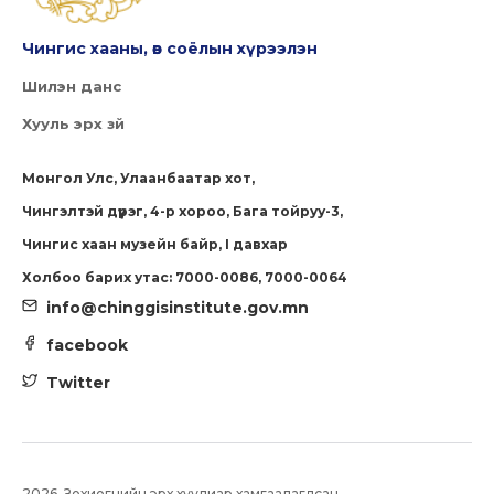
Чингис хааны, өв соёлын хүрээлэн
Шилэн данс
Хууль эрх зүй
Монгол Улс, Улаанбаатар хот,
Чингэлтэй дүүрэг, 4-р хороо, Бага тойруу-3,
Чингис хаан музейн байр, I давхар
Холбоо барих утас: 7000-0086, 7000-0064
info@chinggisinstitute.gov.mn
facebook
Twitter
2026. Зохиогчийн эрх хуулиар хамгаалагдсан