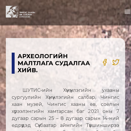
АРХЕОЛОГИЙН
МАЛТЛАГА СУДАЛГАА
ХИЙВ.
ШУТИС-ийн Хүмүүнлэгийн ухааны
сургуулийн Хүмүүнлэгийн салбар, Чингис
хаан музей, Чингис хааны өв, соёлын
хүрээлэнгийн хамтарсан баг 2021 оны 7
дугаар сарын 25 – 8 дугаар сарын 14-ний
өдрүүдэд Сүхбаатар аймгийн Түвшинширээ