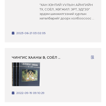
"ХАН ХЭНТИЙ УУЛЫН АЙМГИЙН
ТҮҮХ, СОЁЛ, ХӨГЖИЛ: ЭРТ, ЭДҮГЭЭ"
эрдэм шинжилгээний хурлын
хөтөлбөрийг доорх холбоосоос ...
2023-06-21 03:02:05
ЧИНГИС ХААНЫ ӨВ, СОЁЛ ...
2022-09-19 09:10:29