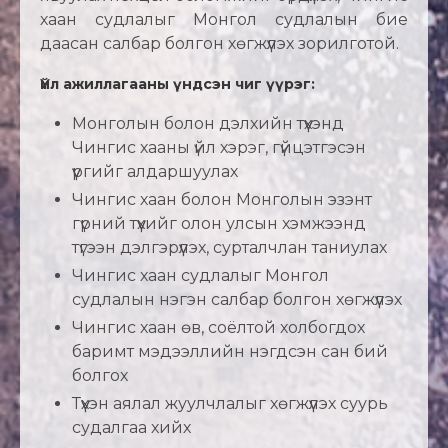
хаан судлалыг Монгол судлалын бие
даасан салбар болгон хөгжүүлэх зорилготой.
Үйл ажиллагааны үндсэн чиг үүрэг:
Монголын болон дэлхийн түүхэнд
Чингис хааны үйл хэрэг, гүйцэтгэсэн
үүргийг алдаршуулах
Чингис хаан болон Монголын эзэнт
гүрний түүхийг олон улсын хэмжээнд
түгээн дэлгэрүүлэх, сурталчлан таниулах
Чингис хаан судлалыг Монгол
судлалын нэгэн салбар болгон хөгжүүлэх
Чингис хаан өв, соёлтой холбогдох
баримт мэдээллийн нэгдсэн сан бий
болгох
Түүхэн аялал жуулчлалыг хөгжүүлэх суурь
судалгаа хийх