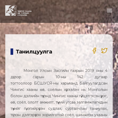
Танилцуулга
Монгол Улсын Засгийн газрын 2019 оны 4
дүгээр сарын 10-ны 142 дугаар
тогтоолоор БСШУСЯ-ны харьяанд байгуулагдсан
Чингис хааны өв, соёлын хүрээлэн нь Монголын
болон дэлхийн түүхэнд Чингис хааны гүйцэтгэсэн үүрэг,
өв, соёл, ололт амжилт, түүний угсаа залгамжлагчдын
түүхийг гүнзгийрүүлэн судлах, сурталчлан таниулах,
түгээн дэлгэрүүлэх зорилготой соёл, шинжлэх ухааны