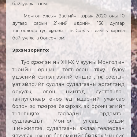
байгууллага юм.
Монгол Улсын Засгийн газрын 2020 оны 10
дугаар сарын 21-ний өдрийн 156 дугаар
тогтоолоор тус хүрээлэн нь Соёлын яамны харьяа
байгууллага болсон юм.
Эрхэм зорилго:
Тус хүрээлэн нь XIII-XIV зууны Монголын
төрийн оршин тогтносон түлхүүр буюу
үндэсний сэтгэлгээний онцлог, түүх, соёлын
үнэт зүйлсийг судлан судалгааны эргэлтэнд
оруулж, олон нийтэд сурталчлан
таниулснаар өнөө үед үндэсний ухамсар
болон эх түүхээрээ бахархах, эх оронч үзлийг
төлөвшүүлэх, гадаадын эрдэмтэн
судлаачдыг Монгол улсад эрдэм
шинжилгээ, судалгааны ажлаа төвлөрүүлэн
явуулах нөхцөл боломжийг бүрдүүлэх, Чингис