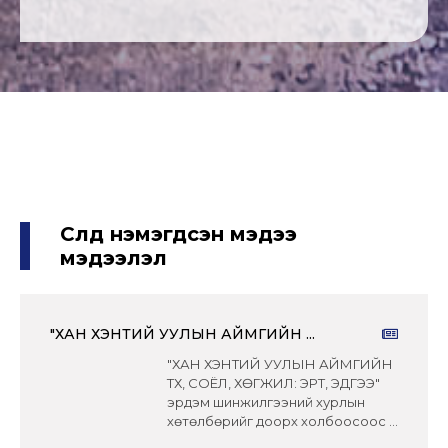
Сүүлд нэмэгдсэн мэдээ
мэдээлэл
"ХАН ХЭНТИЙ УУЛЫН АЙМГИЙН ...
"ХАН ХЭНТИЙ УУЛЫН АЙМГИЙН
ТҮҮХ, СОЁЛ, ХӨГЖИЛ: ЭРТ, ЭДҮГЭЭ"
эрдэм шинжилгээний хурлын
хөтөлбөрийг доорх холбоосоос ...