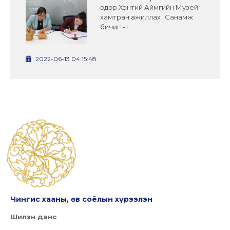
өдөр Хэнтий Аймгийн Музей
хамтран ажиллах "Санамж
бичиг"-т ...
2022-06-13 04:15:48
Чингис хааны, өв соёлын хүрээлэн
Шилэн данс