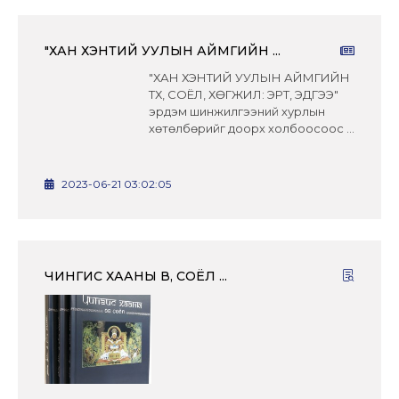
"ХАН ХЭНТИЙ УУЛЫН АЙМГИЙН ...
"ХАН ХЭНТИЙ УУЛЫН АЙМГИЙН
ТҮҮХ, СОЁЛ, ХӨГЖИЛ: ЭРТ, ЭДҮГЭЭ"
эрдэм шинжилгээний хурлын
хөтөлбөрийг доорх холбоосоос ...
2023-06-21 03:02:05
ЧИНГИС ХААНЫ ӨВ, СОЁЛ ...