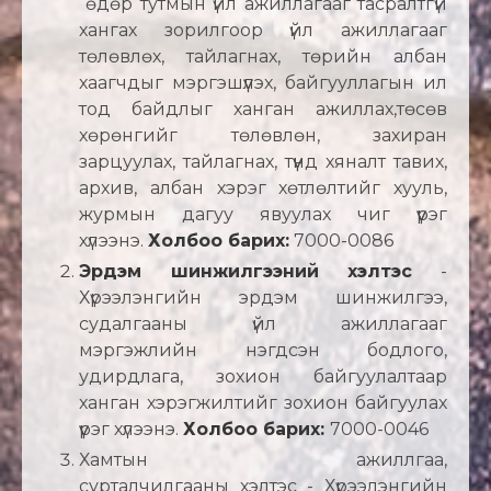
өдөр тутмын үйл ажиллагааг тасралтгүй
хангах зорилгоор үйл ажиллагааг
төлөвлөх, тайлагнах, төрийн албан
хаагчдыг мэргэшүүлэх, байгууллагын ил
тод байдлыг ханган ажиллах,төсөв
хөрөнгийг төлөвлөн, захиран
зарцуулах, тайлагнах, түүнд хяналт тавих,
архив, албан хэрэг хөтлөлтийг хууль,
журмын дагуу явуулах чиг үүрэг
хүлээнэ.
Холбоо барих:
7000-0086
Эрдэм шинжилгээний хэлтэс
-
Хүрээлэнгийн эрдэм шинжилгээ,
судалгааны үйл ажиллагааг
мэргэжлийн нэгдсэн бодлого,
удирдлага, зохион байгуулалтаар
ханган хэрэгжилтийг зохион байгуулах
үүрэг хүлээнэ.
Холбоо барих:
7000-0046
Хамтын ажиллгаа,
сурталчилгааны хэлтэс - Хүрээлэнгийн