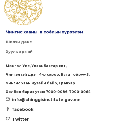
Чингис хааны, өв соёлын хүрээлэн
Шилэн данс
Хууль эрх зүй
Монгол Улс, Улаанбаатар хот,
Чингэлтэй дүүрэг, 4-р хороо, Бага тойруу-3,
Чингис хаан музейн байр, I давхар
Холбоо барих утас: 7000-0086, 7000-0064
info@chinggisinstitute.gov.mn
facebook
Twitter