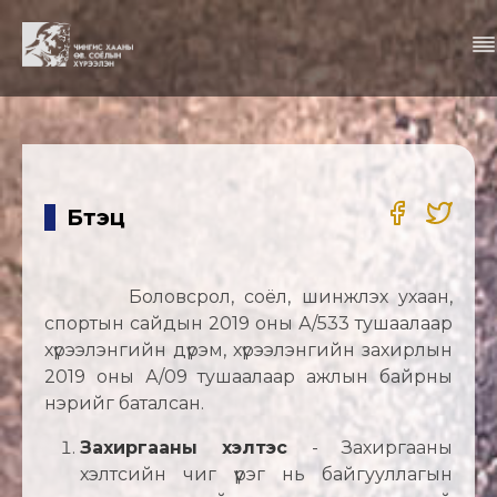
Бүтэц
Боловсрол, соёл, шинжлэх ухаан,
спортын сайдын 2019 оны А/533 тушаалаар
хүрээлэнгийн дүрэм, хүрээлэнгийн захирлын
2019 оны А/09 тушаалаар ажлын байрны
нэрийг баталсан.
Захиргааны хэлтэс
- Захиргааны
хэлтсийн чиг үүрэг нь байгууллагын