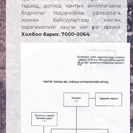
гадаад, дотоод хамтын ажиллагааны
бодлогыг тодорхойлж, удирдлага,
зохион байгуулалтаар ханган,
хэрэгжилтийг хангах чиг үүрэг хүлээнэ.
Холбоо барих: 7000-0064