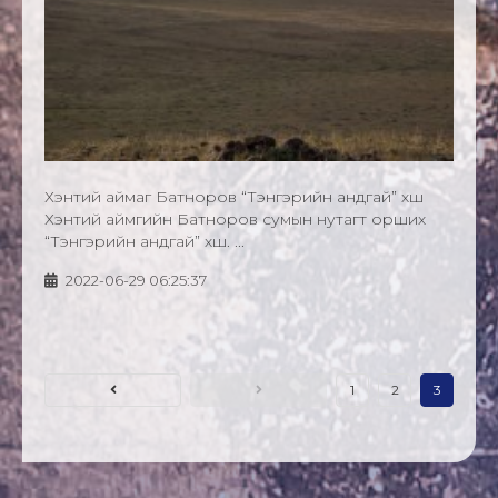
Хэнтий аймаг Батноров “Тэнгэрийн андгай” хөшөө
Хэнтий аймгийн Батноров сумын нутагт орших
“Тэнгэрийн андгай” хөшөө. ...
2022-06-29 06:25:37
1
2
3