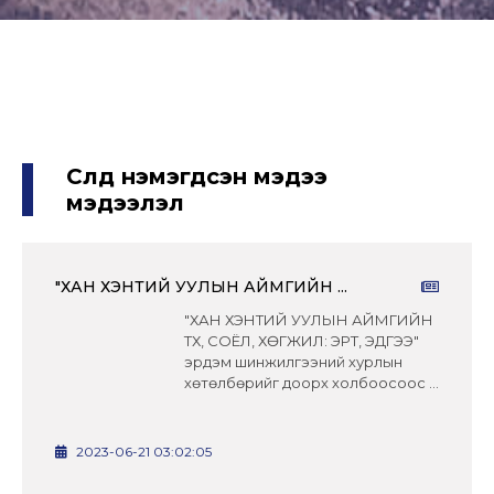
Сүүлд нэмэгдсэн мэдээ
мэдээлэл
"ХАН ХЭНТИЙ УУЛЫН АЙМГИЙН ...
"ХАН ХЭНТИЙ УУЛЫН АЙМГИЙН
ТҮҮХ, СОЁЛ, ХӨГЖИЛ: ЭРТ, ЭДҮГЭЭ"
эрдэм шинжилгээний хурлын
хөтөлбөрийг доорх холбоосоос ...
2023-06-21 03:02:05