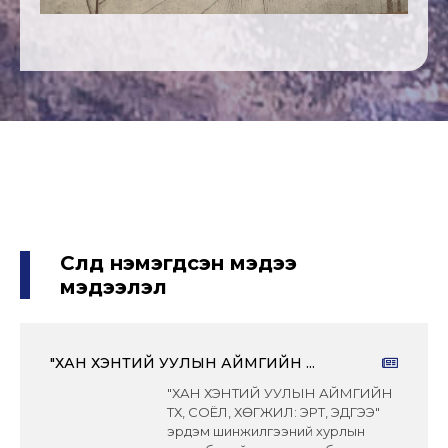
Сүүлд нэмэгдсэн мэдээ
мэдээлэл
"ХАН ХЭНТИЙ УУЛЫН АЙМГИЙН ...
"ХАН ХЭНТИЙ УУЛЫН АЙМГИЙН
ТҮҮХ, СОЁЛ, ХӨГЖИЛ: ЭРТ, ЭДҮГЭЭ"
эрдэм шинжилгээний хурлын