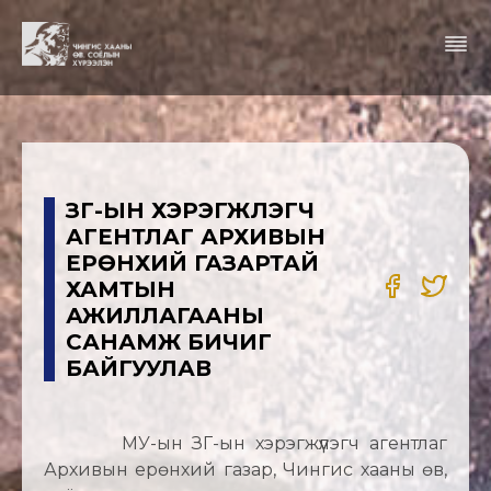
ЗГ-ЫН ХЭРЭГЖҮҮЛЭГЧ
АГЕНТЛАГ АРХИВЫН
ЕРӨНХИЙ ГАЗАРТАЙ
ХАМТЫН
АЖИЛЛАГААНЫ
САНАМЖ БИЧИГ
БАЙГУУЛАВ
МУ-ын ЗГ-ын хэрэгжүүлэгч агентлаг
Архивын ерөнхий газар, Чингис хааны өв,