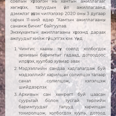
соёлын хүрээлэн нь хамтын ажиллагааг
хөгжүүлэх, талуудын үйл ажиллагаанд
дэмжлэг үзүүлэх чиглэлээр 2020 оны 3 дугаар
сарын 11-ний өдөр “Хамтын ажиллагааны
санамж бичиг” байгуулав.
Энэхүү хамтын ажиллагааны хүрээнд дараах
ажлуудыг хийж гүйцэтгэх юм. Үүнд:
Чингис хааны түүх соёлд холбогдох
архивын баримтыг гадаад, дотоодоос
илрүүлэх, хуулбар хувиар авах
Мэдээллийн сандаа хадгалагдаж буй
мэдээллийг харилцан солилцох талаар
санал солилцож, хэлэлцэж
шийдвэрлэх
Архивын сан хөмрөгт буй цаасан
суурьтай болон тусгай төрлийн
баримтуудыг талууд харилцан
тохиролцож, холбогдох хууль, дотоод