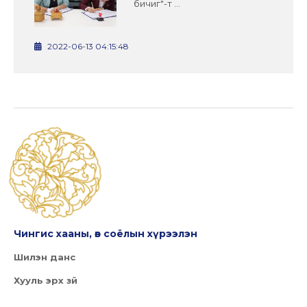
бичиг"-т ...
2022-06-13 04:15:48
Чингис хааны, өв соёлын хүрээлэн
Шилэн данс
Хууль эрх зүй