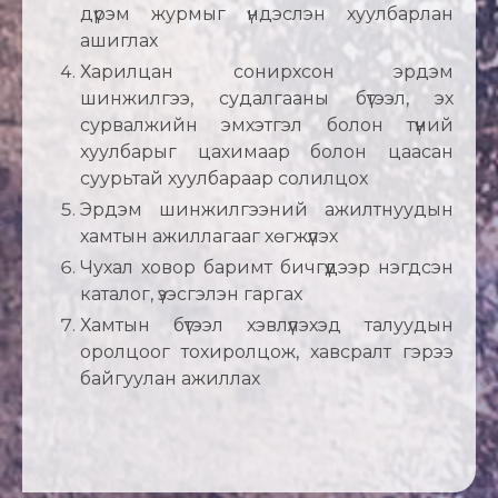
дүрэм журмыг үндэслэн хуулбарлан
ашиглах
Харилцан сонирхсон эрдэм
шинжилгээ, судалгааны бүтээл, эх
сурвалжийн эмхэтгэл болон түүний
хуулбарыг цахимаар болон цаасан
суурьтай хуулбараар солилцох
Эрдэм шинжилгээний ажилтнуудын
хамтын ажиллагааг хөгжүүлэх
Чухал ховор баримт бичгүүдээр нэгдсэн
каталог, үзэсгэлэн гаргах
Хамтын бүтээл хэвлүүлэхэд талуудын
оролцоог тохиролцож, хавсралт гэрээ
байгуулан ажиллах