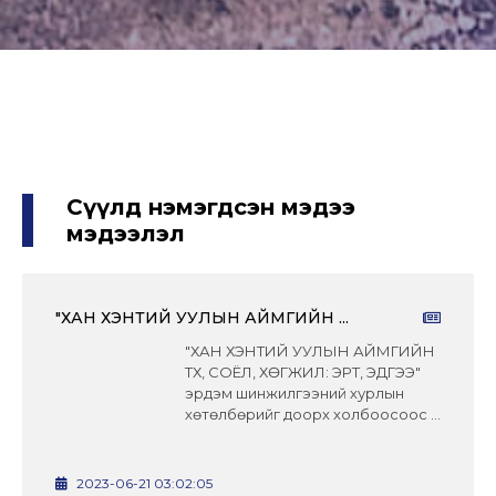
Сүүлд нэмэгдсэн мэдээ
мэдээлэл
"ХАН ХЭНТИЙ УУЛЫН АЙМГИЙН ...
"ХАН ХЭНТИЙ УУЛЫН АЙМГИЙН
ТҮҮХ, СОЁЛ, ХӨГЖИЛ: ЭРТ, ЭДҮГЭЭ"
эрдэм шинжилгээний хурлын
хөтөлбөрийг доорх холбоосоос ...
2023-06-21 03:02:05