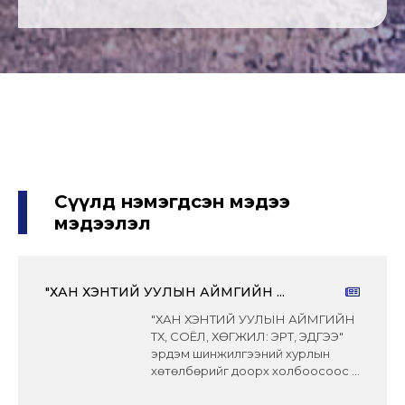
Сүүлд нэмэгдсэн мэдээ
мэдээлэл
"ХАН ХЭНТИЙ УУЛЫН АЙМГИЙН ...
"ХАН ХЭНТИЙ УУЛЫН АЙМГИЙН
ТҮҮХ, СОЁЛ, ХӨГЖИЛ: ЭРТ, ЭДҮГЭЭ"
эрдэм шинжилгээний хурлын
хөтөлбөрийг доорх холбоосоос ...