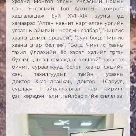
хүрээнд Монгол Улсын Үндэсний Номын
Сан, Үндэсний Төв Архивын хөмрөгт
хадгалагдаж буй XVII-XIX зууны үед
хамаарах “Алтан навчит нэрт алтан ургийн
угсааны аймгийн ноёдын салбар”, “Чингис
хааны домог оршвой”, “Суут богд Чингис
хааны үлгэр бөлгөө”, “Богд Чингис хааны
тахил үйлдэхийн ёс хэрэг хүслийг түргэн
бүтээгч цэнгэл хэмээгдэх оршвой” зэрэг эх
бичиг, сурвалжууд болон хааны сүлдийн
сан, тахилгуудыг түүхийн ухааны
доктор Х.Мэндсайхан, доктор Н.Саруул,
судлаач Г.Тайванжаргал нар кирилл
үсэгт хөрвүүлэн, галиг, тайлбар хийж хэвлүүллээ.