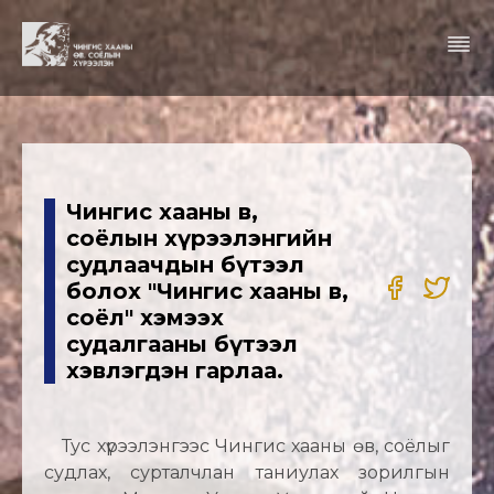
Чингис хааны өв,
соёлын хүрээлэнгийн
судлаачдын бүтээл
болох "Чингис хааны өв,
соёл" хэмээх
судалгааны бүтээл
хэвлэгдэн гарлаа.
Тус хүрээлэнгээс Чингис хааны өв, соёлыг
судлах, сурталчлан таниулах зорилгын