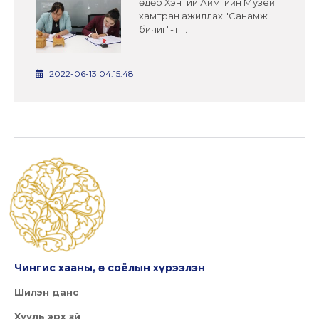
өдөр Хэнтий Аймгийн Музей
хамтран ажиллах "Санамж
бичиг"-т ...
2022-06-13 04:15:48
Чингис хааны, өв соёлын хүрээлэн
Шилэн данс
Хууль эрх зүй