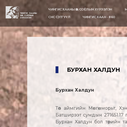
ЧИНГИС ХААНЫ ӨВ, СОЁЛЫН ХҮРЭЭЛЭН
М
CHC СЭТГҮҮЛ
ЧИНГИС ХААН - 860
БУРХАН ХАЛДУН
Бурхан Халдун
Төв аймгийн Мөнгөнморьт, Х
Батширээт сумдын 271651.17 
Бурхан Халдун бол төрийн т