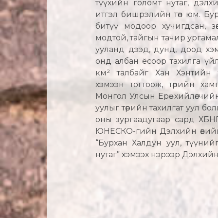
түүхийн голомт нутаг, дэлх
итгэл бишрэлийн төв юм. Бурха
битүү модоор хучигдсан, зө
модтой, тайгын тачир ургама
ууланд дээд, дунд, доод хэм
онд албан ёсоор тахилга үйл
км² талбайг Хан Хэнтийн т
хэмээн тогтоож, төрийн хам
Монгол Улсын Ерөнхийлөгчий
уулыг төрийн тахилгат уул бол
оны зургаадугаар сард ХБН
ЮНЕСКО-гийн Дэлхийн өвийн
“Бурхан Халдун уул, түүнийг
нутаг” хэмээх нэрээр Дэлхийн