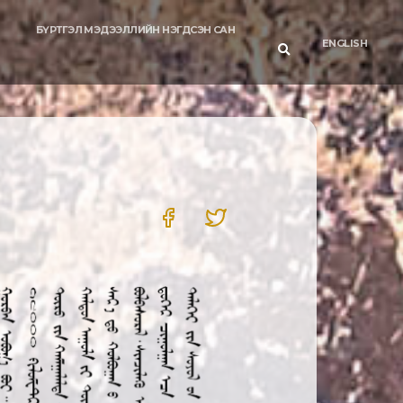
БҮРТГЭЛ МЭДЭЭЛЛИЙН НЭГДСЭН САН
ENGLISH