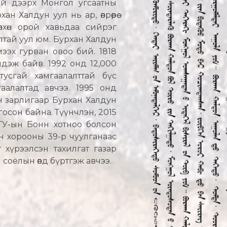
ий дээрх Монгол угсаатны
н Халдун уул нь ар, өврөөрөө
вхөн орой хавьдаа сийрэг
лтай уул юм. Бурхан Халдун
ээх гурван овоо бий. 1818
дэж байв. 1992 онд 12,000
усгай хамгаалалттай бүс
гаалалтад авчээ. 1995 онд
н зарлигаар Бурхан Халдун
госон байна. Түүнчлэн, 2015
ГУ-ын Бонн хотноо болсон
 хорооны 39-р чуулганаас
 хүрээлсэн тахилгат газар
 соёлын өвд бүртгэж авчээ.