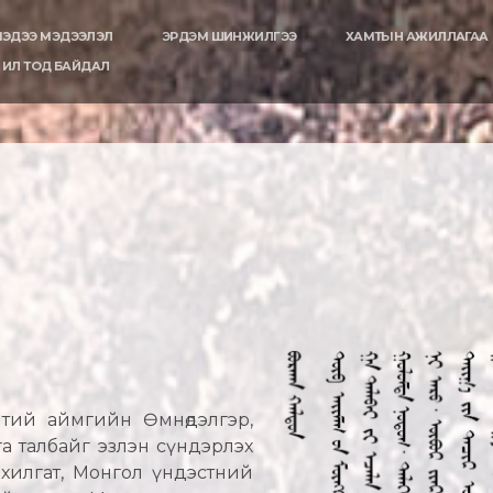
ЭДЭЭ МЭДЭЭЛЭЛ
ЭРДЭМ ШИНЖИЛГЭЭ
ХАМТЫН АЖИЛЛАГАА
ИЛ ТОД БАЙДАЛ
энтий аймгийн Өмнөдэлгэр,
га талбайг эзлэн сүндэрлэх
ахилгат, Монгол үндэстний