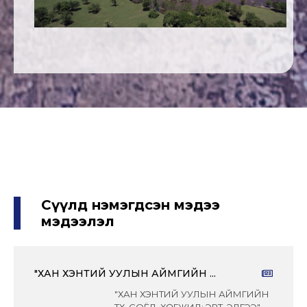
Сүүлд нэмэгдсэн мэдээ
мэдээлэл
"ХАН ХЭНТИЙ УУЛЫН АЙМГИЙН ...
"ХАН ХЭНТИЙ УУЛЫН АЙМГИЙН
ТҮҮХ, СОЁЛ, ХӨГЖИЛ: ЭРТ, ЭДҮГЭЭ"