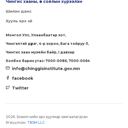
Чингис хааны, өв соёлын хүрээлэн
Шилэн данс
Хууль эрх зүй
Монгол Улс, Улаанбаатар хот,
Чингэлтэй дүүрэг, 4-р хороо, Бага тойруу-3,
Чингис хаан музейн байр, I давхар
Холбоо барих утас: 7000-0086, 7000-0064
info@chinggisinstitute.gov.mn
facebook
Twitter
2026. Зохиогчийн эрх хуулиар хамгаалагдсан
Хөгжүүлсэн:
TBSM LLC