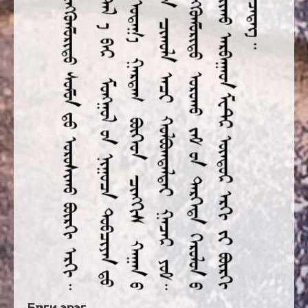
Бүрги эрэг