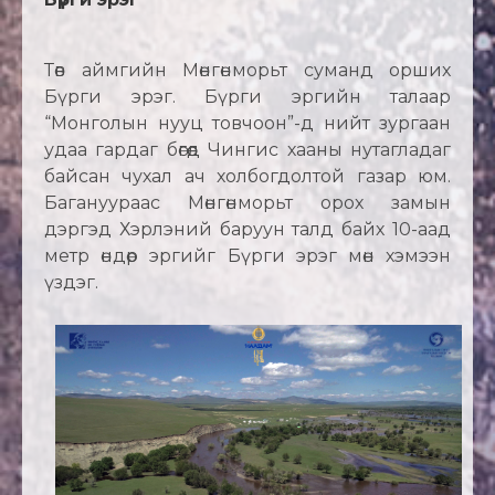
Төв аймгийн Мөнгөнморьт суманд орших
Бүрги эрэг. Бүрги эргийн талаар
“Монголын нууц товчоон”-д нийт зургаан
удаа гардаг бөгөөд Чингис хааны нутагладаг
байсан чухал ач холбогдолтой газар юм.
Багануураас Мөнгөнморьт орох замын
дэргэд Хэрлэний баруун талд байх 10-аад
метр өндөр эргийг Бүрги эрэг мөн хэмээн
үздэг.